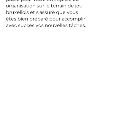
organisation sur le terrain de jeu
bruxellois et s'assure que vous
êtes bien préparé pour accomplir
avec succès vos nouvelles tâches.
Au cours de séances individuelles
avec votre coach européen, vous
aurez un aperçu des
développements les plus
importants au sein de l'UE et de la
manière dont ils peuvent affecter
votre organisation. Vous
apprendrez à communiquer
efficacement avec les bons
fonctionnaires et à tirer
pleinement parti des opportunités
qu'offre Bruxelles.
Votre coach européen vous
présentera les bons fonctionnaires