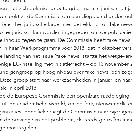
n de media.
nt liet zich ook niet onbetuigd en nam in juni van dit ja
n verzoekt zij de Commissie om een diepgaand onderzoek 
tie en het juridische kader met betrekking tot ‘fake news
of er juridisch kan worden ingegrepen om de publicatie
se inhoud tegen te gaan. De Commissie heeft fake news 
n in haar Werkprogramma voor 2018, dat in oktober ver
le landing van het issue ‘fake news’ startte het wetgeve
ige EU-instelling met initiatiefrecht – op 13 november 
kundigengroep op hoog niveau over fake news, een zo
Deze groep start haar werkzaamheden in januari en haar
e in april 2018.
eerde de Europese Commissie een openbare raadpleging. 
en uit de academische wereld, online fora, nieuwsmedia e
anisaties. Specifiek vraagt de Commissie naar bijdragen
n: de omvang van het probleem, de reeds getroffen maa
ge maatregelen.