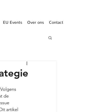
EU Events
Over ons
Contact
rategie
 Volgens 
t de 
issue 
t artikel 