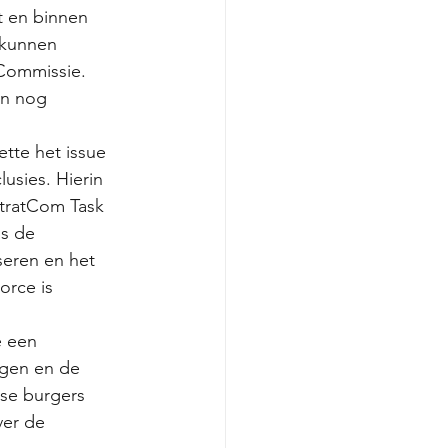
t en binnen 
 kunnen 
Commissie. 
en nog 
tte het issue 
usies. Hierin 
tratCom Task 
is de 
eren en het 
rce is 
 een 
gen en de 
se burgers 
er de 