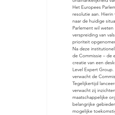
onafhankelijkheid va
Het Europees Parleme
resolutie aan. Hieri
naar de huidige situa
Parlement wil weten 
verspreiding van val
prioriteit opgenome
Na deze institutione
de Commissie – de en
creatie van een des
Level Expert Group. 
verwacht de Commissi
Tegelijkertijd lanc
verwacht zij inzicht
maatschappelijke org
belangrijke gebiede
mogelijke toekomsti