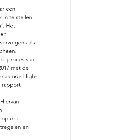
ar een 
in te stellen 
’. Het 
 en 
vervolgens als 
scheen.
nde proces van 
2017 met de 
genaamde High-
 rapport 
Hiervan 
n 
 op drie 
tregelen en 