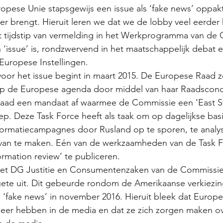
ropese Unie stapsgewijs een issue als ‘fake news’ oppak
r brengt. Hieruit leren we dat we de lobby veel eerder
 tijdstip van vermelding in het Werkprogramma van de 
en ‘issue’ is, rondzwervend in het maatschappelijk debat 
Europese Instellingen.
or het issue begint in maart 2015. De Europese Raad ze
op de Europese agenda door middel van haar Raadsconcl
aad een mandaat af waarmee de Commissie een ‘East S
iep. Deze Task Force heeft als taak om op dagelijkse bas
rmatiecampagnes door Rusland op te sporen, te analys
 van te maken. Eén van de werkzaamheden van de Task Fo
ormation review’ te publiceren.
het DG Justitie en Consumentenzaken van de Commissie
te uit. Dit gebeurde rondom de Amerikaanse verkiezin
 ‘fake news’ in november 2016. Hieruit bleek dat Europe
eer hebben in de media en dat ze zich zorgen maken ov