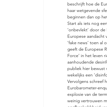
beschrijft hoe de Eu
haar wetgevende sfee
beginnen dan op het
Start als iets nog e
‘onbevlekt’ door de 
Europese aandacht vo
‘fake news’ toen al 
geeft de Europese R
Force’ in het leven r
aanhoudende desinfo
publiek hier bewust
wekelijks een ‘disinf
Vervolgens schreef 
Eurobarometer-enque
explosie van de term
weinig vertrouwen m