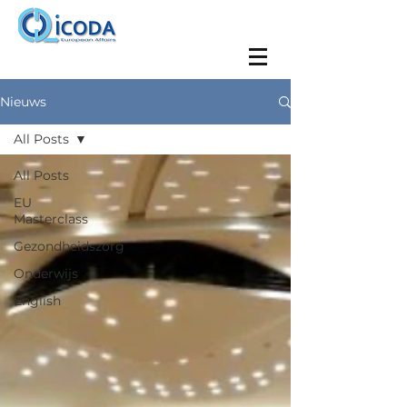
Nieuws
All Posts
All Posts
EU
Masterclass
Gezondheidszorg
Onderwijs
English