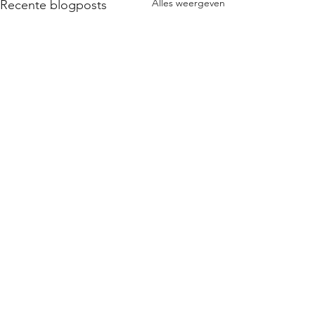
Alles weergeven
Recente blogposts
Opmerkingen
Boekpresentatie