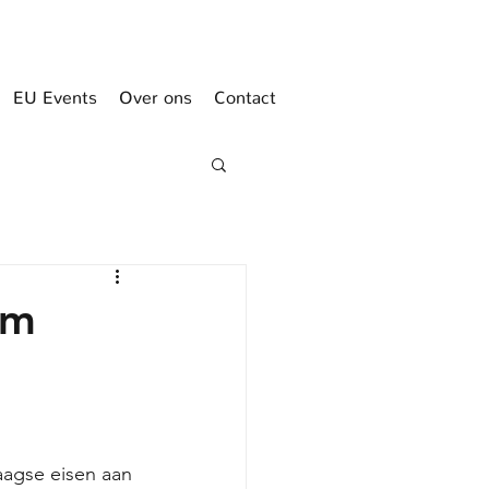
EU Events
Over ons
Contact
um
 
aagse eisen aan 