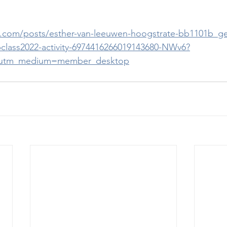
n.com/posts/esther-van-leeuwen-hoogstrate-bb1101b_g
opclass2022-activity-6974416266019143680-NWv6?
&utm_medium=member_desktop