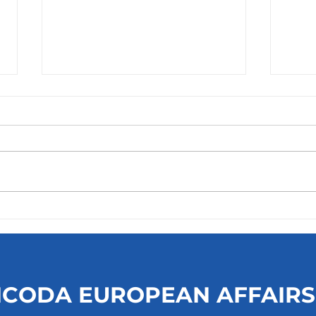
Boek
Executive Master of Public
& Non-Profit Management
ICODA EUROPEAN AFFAIRS