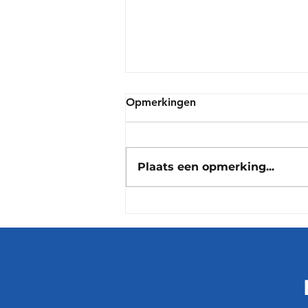
Opmerkingen
Plaats een opmerking...
Wie is de baas in Den Haag?
In de Europese Unie is dat
de premier