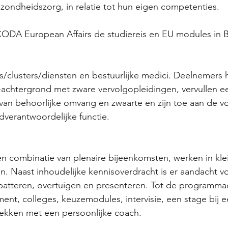
zondheidszorg, in relatie tot hun eigen competenties.
ICODA European Affairs de studiereis en EU modules in Br
s/clusters/diensten en bestuurlijke medici. Deelnemers
achtergrond met zware vervolgopleidingen, vervullen e
an behoorlijke omvang en zwaarte en zijn toe aan de vo
ndverantwoordelijke functie.
n combinatie van plenaire bijeenkomsten, werken in kle
ten. Naast inhoudelijke kennisoverdracht is er aandacht v
batteren, overtuigen en presenteren. Tot de programm
nt, colleges, keuzemodules, intervisie, een stage bij 
rekken met een persoonlijke coach.