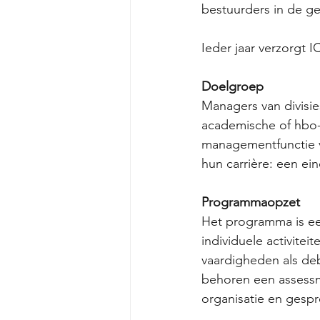
bestuurders in de ge
Ieder jaar verzorgt 
Doelgroep
Managers van divisie
academische of hbo-
managementfunctie v
hun carrière: een ei
Programmaopzet
Het programma is ee
individuele activitei
vaardigheden als de
behoren een assessme
organisatie en gesp