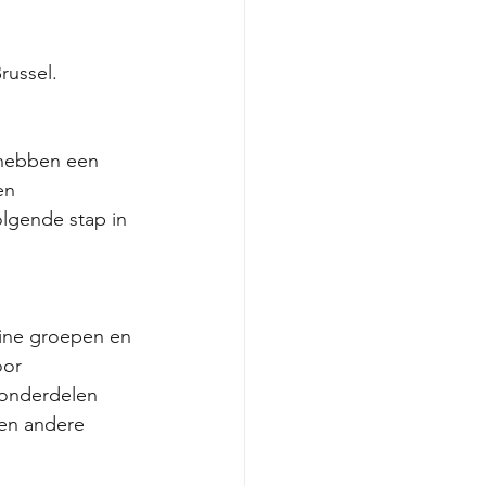
ussel.  
 hebben een 
en 
lgende stap in 
ine groepen en 
oor 
aonderdelen 
een andere 