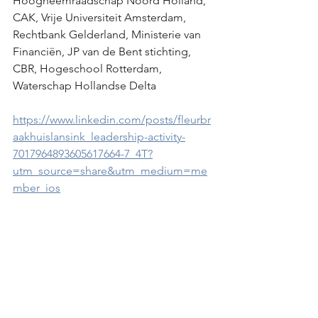
Hoogheemraadschap Noord Holland, 
CAK, Vrije Universiteit Amsterdam, 
Rechtbank Gelderland, Ministerie van 
Financiën, JP van de Bent stichting, 
CBR, Hogeschool Rotterdam, 
Waterschap Hollandse Delta
https://www.linkedin.com/posts/fleurbr
aakhuislansink_leadership-activity-
7017964893605617664-7_4T?
utm_source=share&utm_medium=me
mber_ios